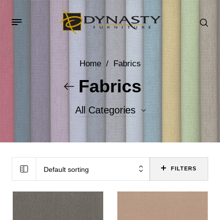
Home
/
Fabrics
Fabrics
All Categories
Accent Fabrics
Body Fabrics
Default sorting
FILTERS